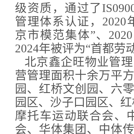
级资质，通过了IS0900
管理体系认证，2020
京市模范集体”、202
2024年被评为“首都
北京鑫企旺物业管理
营管理面积十余万平
园、红桥文创园、六
园区、沙子口园区、红
摩托车运动联合会、
会、华体集团、中体