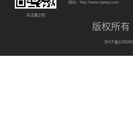
网址：http://www.xqwwy.com
关注鑫企旺
版权所有
京ICP备1200282