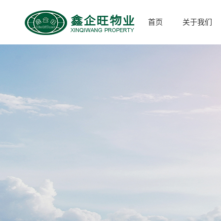
首页
关于我们